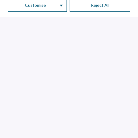
Customise
Reject All
Servicio a Clientes
Atención a Proveedores
Línea de transparencia
Contáctanos
Librería