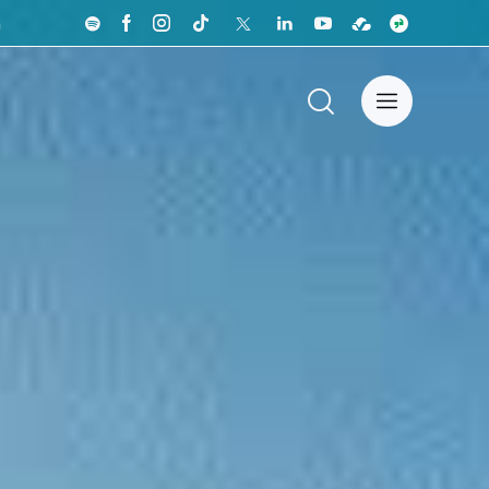
a
nistas
Sala de Prensa
English