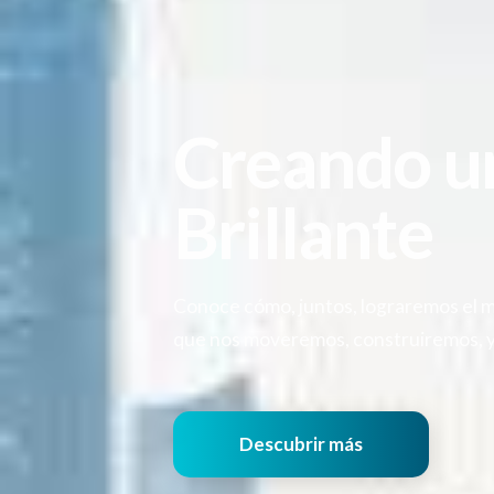
Creando u
Brillante
Conoce cómo, juntos, lograremos el má
que nos moveremos, construiremos, y 
Descubrir más