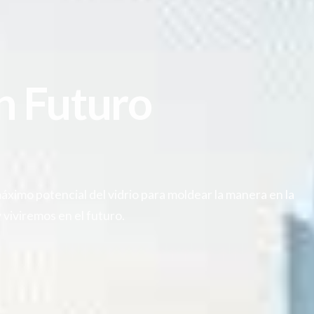
n Futuro
ximo potencial del vidrio para moldear la manera en la
viviremos en el futuro.