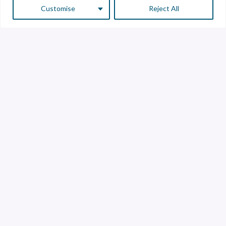
Customise
Reject All
Servicio a Clientes
Atención a Proveedores
Línea de transparencia
Contáctanos
Librería