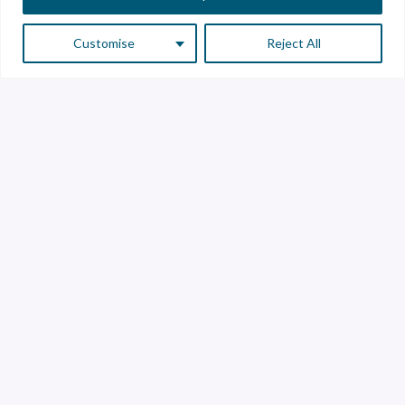
Customise
Reject All
Servicio a Clientes
Atención a Proveedores
Línea de transparencia
Contáctanos
Librería